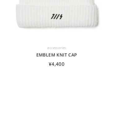
の
検
accessories
EMBLEM KNIT CAP
索
¥
4,400
を
ト
グ