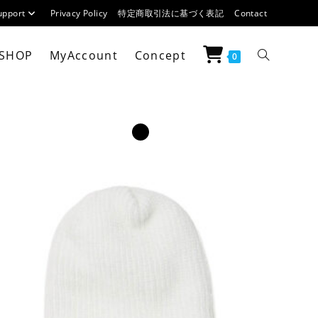
upport
Privacy Policy
特定商取引法に基づく表記
Contact
SHOP
MyAccount
Concept
ウ
0
ェ
ブ
サ
イ
ト